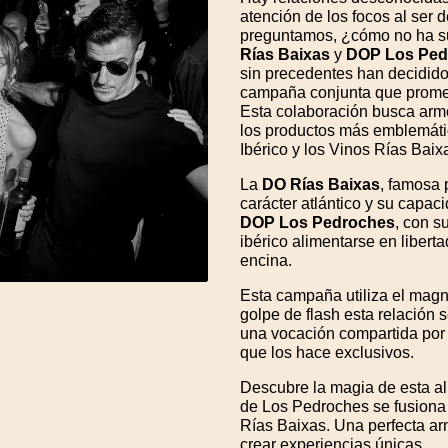
atención de los focos al ser
preguntamos, ¿cómo no ha s
Rías Baixas
y
DOP Los Ped
sin precedentes han decidido 
campaña conjunta que promete
Esta colaboración busca armon
los productos más emblemát
Ibérico y los Vinos Rías Baix
La
DO Rías Baixas
, famosa 
carácter atlántico y su capac
DOP Los Pedroches
, con s
ibérico alimentarse en liberta
encina.
Esta campaña utiliza el magn
golpe de flash esta relación 
una vocación compartida por 
que los hace exclusivos.
Descubre la magia de esta al
de Los Pedroches se fusiona 
Rías Baixas. Una perfecta a
crear experiencias únicas.