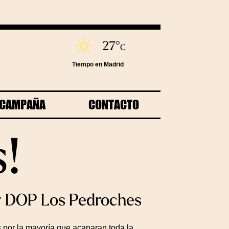
27°
C
Tiempo en Madrid
E CAMPAÑA
CONTACTO
s!
 y DOP Los Pedroches
 por la mayoría que acaparan toda la